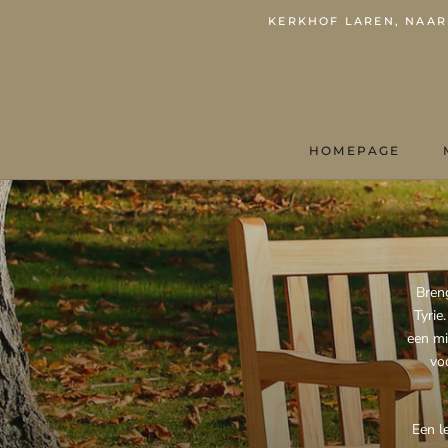
KERKHOF LAREN, NAARD
HOMEPAGE
HOMEPAGE
Breng
Tyrie
een mi
vo
Een l