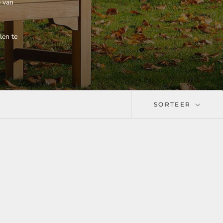
e van
len te
t
SORTEER