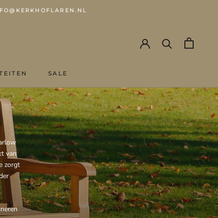
 INFO@KERKHOFLAREN.NL
TEITEN
SALE
SALE
Barlow
kt van
e zorgt
der
ineren