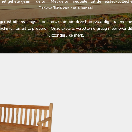
het gehele gezin in de tuin. Met de tuinmeubelen uit de Felsted-collecti
Barlow Tyrie kan het allemaal.
erust bij ons langs in de showroom om deze hoogwaardige tuinmeube
bekijken en uit te proberen. Onze experts vertellen u graag meer over di
uitzonderlijke merk.