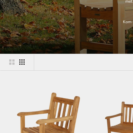
met 
Kom g