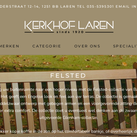
ERSTRAAT 12-14, 1251 BB LAREN TEL 035-5395301 EMAIL
MERKEN
CATEGORIE
OVER ONS
SPECIALI
OVER ONS
FELSTED
 uw buitenruimte naar een hoger niveau met de Felsted-collectie van 
. Het geeft een Engelse look en feel aan uw terras. De collectie is gemaa
ddelzwaar ontwerp met gebogen armen en een voorgevormde zitting di
or extra comfort. De collectie doet u eventueel wel denken aan de zwaar
uitgevoerde Glenham-collectie.
ekker kopje koffie in de zon op het comfortabele bankje, of overheerlijk d