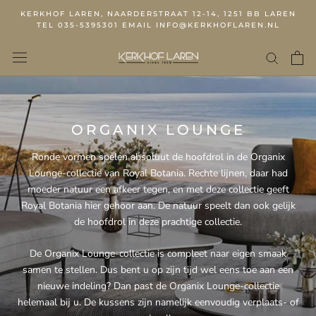
KERKHOF LAREN, NAARDERSTRAAT 12-14, 1251 BB LAREN
TEL 035-5395301 EMAIL INFO@KERKHOFLAREN.NL
ORGANIX LOUNGE
Ronde vormen spelen absoluut de hoofdrol in de Organix
Lounge-collectie van Royal Botania. Rechte lijnen, daar had
moeder natuur een afkeer tegen, en met deze collectie geeft
Royal Botania hier gehoor aan. De natuur speelt dan ook gelijk
de hoofdrol in deze prachtige collectie.
De Organix Lounge-collectie is compleet naar eigen smaak
samen te stellen. Dus bent u op zijn tijd wel eens toe aan een
nieuwe indeling? Dan past de Organix Lounge-collectie
helemaal bij u. De kussens zijn namelijk eenvoudig verplaats- of