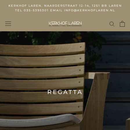
KERKHOF LAREN, NAARDERSTRAAT 12-14, 1251 BB LAREN
TEL 035-5395301 EMAIL INFO@KERKHOFLAREN.NL
REGATTA