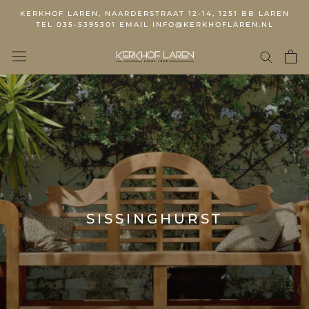
KERKHOF LAREN, NAARDERSTRAAT 12-14, 1251 BB LAREN
TEL 035-5395301 EMAIL INFO@KERKHOFLAREN.NL
SISSINGHURST