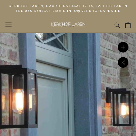
KERKHOF LAREN, NAARDERSTRAAT 12-14, 1251 BB LAREN
TEL 035-5395301 EMAIL INFO@KERKHOFLAREN.NL