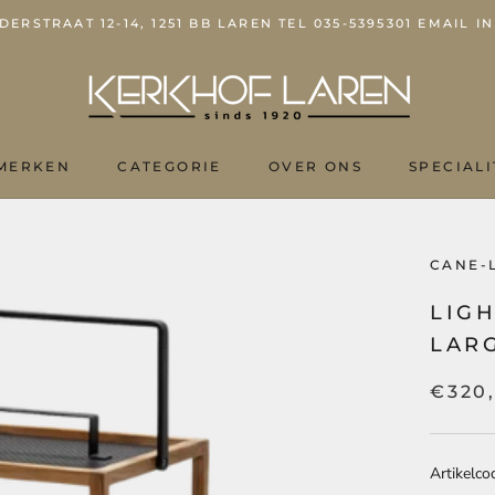
ERSTRAAT 12-14, 1251 BB LAREN TEL 035-5395301 EMAIL
MERKEN
CATEGORIE
OVER ONS
SPECIALI
OVER ONS
CANE-
LIGH
LAR
€320
Artikelco