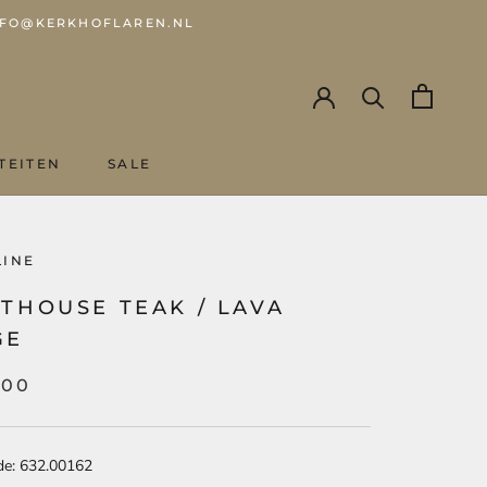
 INFO@KERKHOFLAREN.NL
TEITEN
SALE
SALE
LINE
THOUSE TEAK / LAVA
GE
,00
de: 632.00162