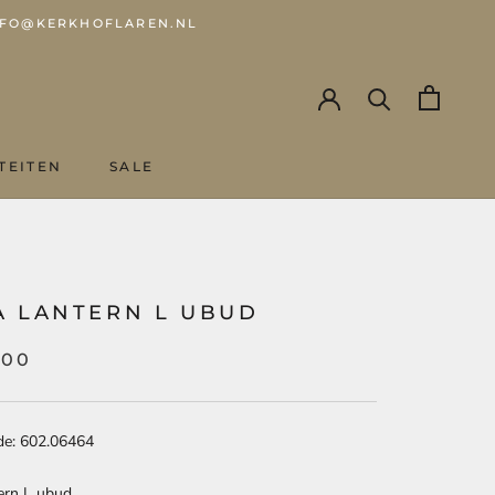
 INFO@KERKHOFLAREN.NL
TEITEN
SALE
SALE
N
A LANTERN L UBUD
,00
de: 602.06464
ern L ubud