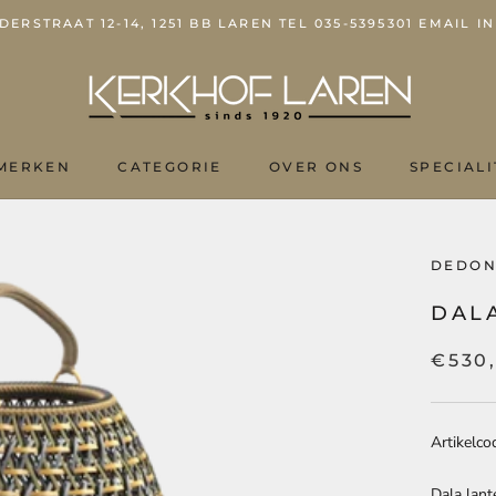
ERSTRAAT 12-14, 1251 BB LAREN TEL 035-5395301 EMAIL
MERKEN
CATEGORIE
OVER ONS
SPECIALI
OVER ONS
DEDO
DAL
€530
Artikelco
Dala lant