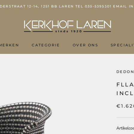
ERSTRAAT 12-14, 1251 BB LAREN TEL 035-5395301 EMAIL
MERKEN
CATEGORIE
OVER ONS
SPECIALI
OVER ONS
DEDO
FLL
INCL
€1.62
Artikelco