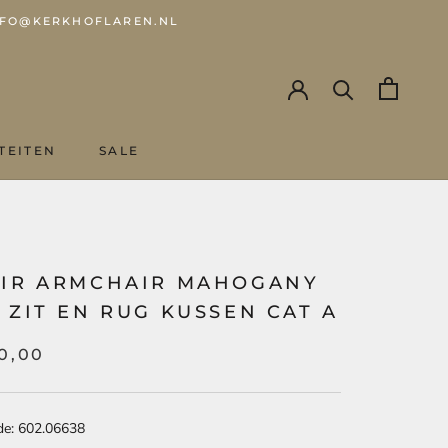
 INFO@KERKHOFLAREN.NL
TEITEN
SALE
SALE
N
AIR ARMCHAIR MAHOGANY
 ZIT EN RUG KUSSEN CAT A
0,00
de: 602.06638