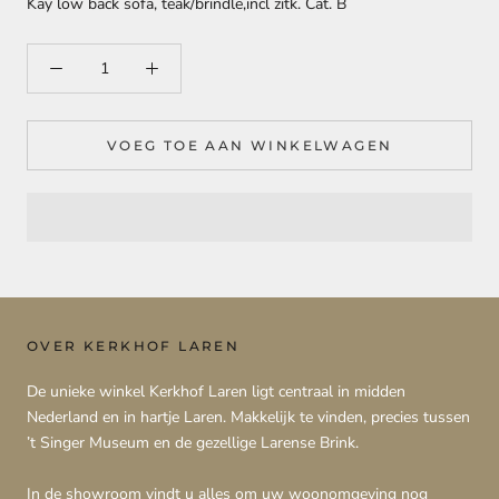
Kay low back sofa, teak/brindle,incl zitk. Cat. B
VOEG TOE AAN WINKELWAGEN
OVER KERKHOF LAREN
De unieke winkel Kerkhof Laren ligt centraal in midden
Nederland en in hartje Laren. Makkelijk te vinden, precies tussen
’t Singer Museum en de gezellige Larense Brink.
In de showroom vindt u alles om uw woonomgeving nog