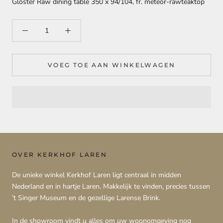
Gloster Raw dining table 350 x 94/104, fr. meteor-rawteaktop
VOEG TOE AAN WINKELWAGEN
OVER KERKHOF LAREN
De unieke winkel Kerkhof Laren ligt centraal in midden
Nederland en in hartje Laren. Makkelijk te vinden, precies tussen
’t Singer Museum en de gezellige Larense Brink.
In de showroom vindt u alles om uw woonomgeving nog