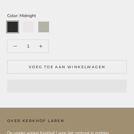
Color:
Midnight
Midnight
Snow
Silk/Dust
VOEG TOE AAN WINKELWAGEN
OVER KERKHOF LAREN
De unieke winkel Kerkhof Laren ligt centraal in midden