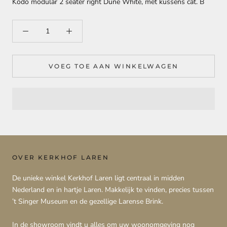
Kodo modular 2 seater right Dune White, met kussens cat. B
VOEG TOE AAN WINKELWAGEN
OVER KERKHOF LAREN
De unieke winkel Kerkhof Laren ligt centraal in midden
Nederland en in hartje Laren. Makkelijk te vinden, precies tussen
’t Singer Museum en de gezellige Larense Brink.
In de showroom vindt u alles om uw woonomgeving nog