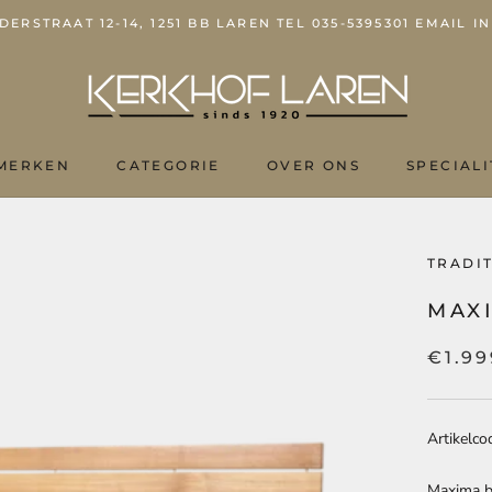
ERSTRAAT 12-14, 1251 BB LAREN TEL 035-5395301 EMAIL
MERKEN
CATEGORIE
OVER ONS
SPECIALI
OVER ONS
TRADI
MAXI
€1.99
Artikelco
Maxima b