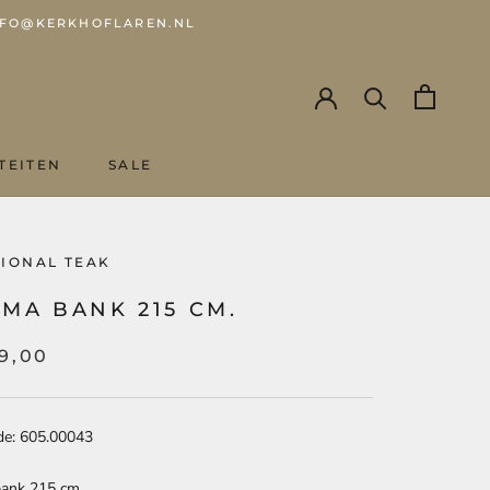
 INFO@KERKHOFLAREN.NL
TEITEN
SALE
SALE
TIONAL TEAK
MA BANK 215 CM.
9,00
de: 605.00043
ank 215 cm.