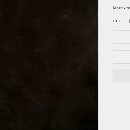
Mozaix t
DEEL