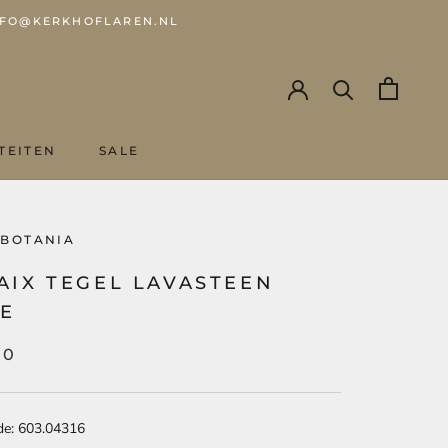
 INFO@KERKHOFLAREN.NL
TEITEN
SALE
SALE
 BOTANIA
AIX TEGEL LAVASTEEN
TE
00
de: 603.04316