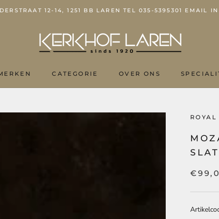
ERSTRAAT 12-14, 1251 BB LAREN TEL 035-5395301 EMAIL
MERKEN
CATEGORIE
OVER ONS
SPECIALI
OVER ONS
ROYAL
MOZ
SLA
€99,
Artikelco