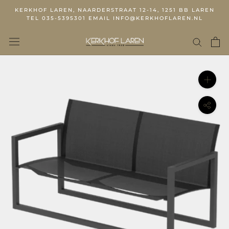
KERKHOF LAREN, NAARDERSTRAAT 12-14, 1251 BB LAREN
TEL 035-5395301 EMAIL INFO@KERKHOFLAREN.NL