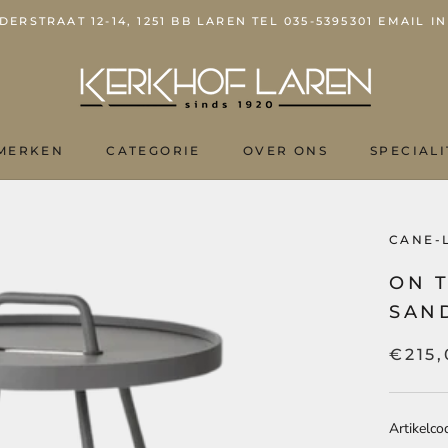
ERSTRAAT 12-14, 1251 BB LAREN TEL 035-5395301 EMAIL
MERKEN
CATEGORIE
OVER ONS
SPECIALI
OVER ONS
CANE-
ON T
SAN
€215
Artikelco