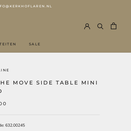
 INFO@KERKHOFLAREN.NL
TEITEN
SALE
SALE
LINE
HE MOVE SIDE TABLE MINI
D
,00
de: 632.00245