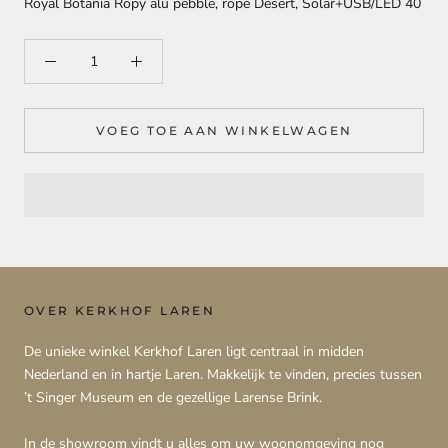
Royal Botania Ropy alu pebble, rope Desert, Solar+USB/LED 40
VOEG TOE AAN WINKELWAGEN
OVER KERKHOF LAREN
De unieke winkel Kerkhof Laren ligt centraal in midden
Nederland en in hartje Laren. Makkelijk te vinden, precies tussen
’t Singer Museum en de gezellige Larense Brink.
In de showroom vindt u alles om uw woonomgeving nog