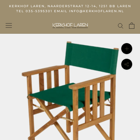
KERKHOF LAREN, NAARDERSTRAAT 12-14, 1251 BB LAREN
TEL 035-5395301 EMAIL INFO@KERKHOFLAREN.NL