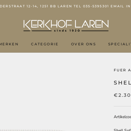
ERSTRAAT 12-14, 1251 BB LAREN TEL 035-5395301 EMAIL
MERKEN
CATEGORIE
OVER ONS
SPECIALI
OVER ONS
FUER 
SHEL
€2.3
Artikelco
Shell Sof