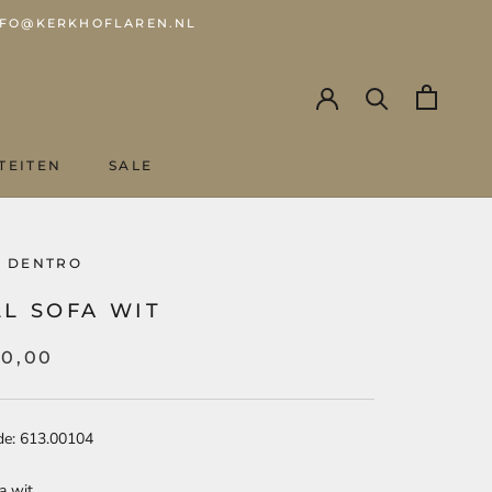
 INFO@KERKHOFLAREN.NL
TEITEN
SALE
SALE
A DENTRO
L SOFA WIT
00,00
de: 613.00104
a wit