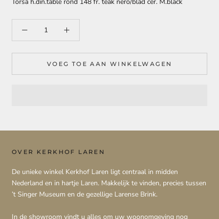
Torsa h.din.table rond 148 fr. teak nero/blad cer. M.black
VOEG TOE AAN WINKELWAGEN
OVER KERKHOF LAREN
De unieke winkel Kerkhof Laren ligt centraal in midden
Nederland en in hartje Laren. Makkelijk te vinden, precies tussen
’t Singer Museum en de gezellige Larense Brink.
In de showroom vindt u alles om uw woonomgeving nog