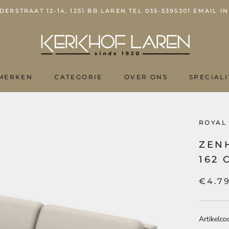
ERSTRAAT 12-14, 1251 BB LAREN TEL 035-5395301 EMAIL
MERKEN
CATEGORIE
OVER ONS
SPECIALI
OVER ONS
ROYAL
ZEN
162 
€4.7
Artikelco