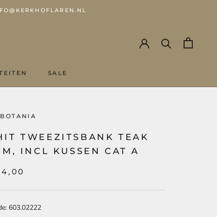
 INFO@KERKHOFLAREN.NL
TEITEN
SALE
SALE
 BOTANIA
HIT TWEEZITSBANK TEAK
CM, INCL KUSSEN CAT A
94,00
de: 603.02222